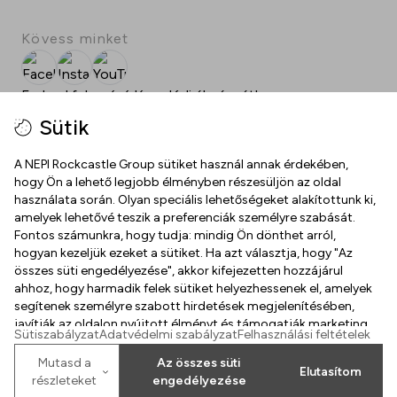
Kövess minket
Facebook
Instagram
YouTube
Fedezd fel a vásárlás valódi élményét!
Töltsd le a SPOT alkalmazást, és lépj be egy
Sütik
ajándékokkal és meglepetésekkel teli világba!
A NEPI Rockcastle Group sütiket használ annak érdekében,
hogy Ön a lehető legjobb élményben részesüljön az oldal
használata során. Olyan speciális lehetőségeket alakítottunk ki,
amelyek lehetővé teszik a preferenciák személyre szabását.
JOGI NYILATKOZATOK
Fontos számunkra, hogy tudja: mindig Ön dönthet arról,
hogyan kezeljük ezeket a sütiket. Ha azt választja, hogy "Az
Felhasználási feltételek
összes süti engedélyezése", akkor kifejezetten hozzájárul
RÓLUNK
ahhoz, hogy harmadik felek sütiket helyezhessenek el, amelyek
Adatkezelési tájékoztató
segítenek személyre szabott hirdetések megjelenítésében,
Ajándékutalvány
javítják az oldalon nyújtott élményt és támogatják marketing
Sütiszabályzat
Sütiszabályzat
Adatvédelmi szabályzat
Felhasználási feltételek
tevékenységeinket. Ha módosítani szeretné a beállításait, ezt
Állásajánlat
a "Mutasd a részleteket" lehetőségre kattintva teheti meg.
Dokumentumok
Mutasd a
Az összes süti
Elutasítom
Térkép
részleteket
engedélyezése
2026
©
Property of NEPI Rockcastle
Házirend