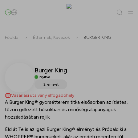
Keresés
Főoldal
>
Éttermek, Kávézók
>
BURGER KING
Mind
(
0
)
Bérlők
(
0
)
Ajánlatok
(
0
)
Események
(
0
)
Burger King
Bérlők
Nyitva
Ajánlatok
2. emelet
Vásárlási utalvány elfogadóhely
Események
A Burger King® gyorsétterem titka elsősorban az ízletes,
tűzön grillezett húsokban és minőségi alapanyagok
hozzáadásában rejlik.
Éld át Te is az igazi Burger King® élményt és Próbáld ki a
WHOPPER® burgerünket, akár az eredeti recepten túl