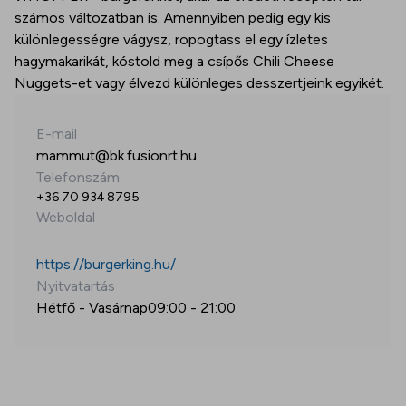
számos változatban is. Amennyiben pedig egy kis
különlegességre vágysz, ropogtass el egy ízletes
hagymakarikát, kóstold meg a csípős Chili Cheese
Nuggets-et vagy élvezd különleges desszertjeink egyikét.
E-mail
mammut@bk.fusionrt.hu
Telefonszám
+36 70 934 8795
Weboldal
https://burgerking.hu/
Nyitvatartás
Hétfő - Vasárnap
09:00
-
21:00