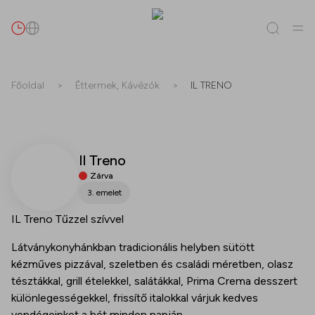
Keresés
Főoldal
>
Éttermek, Kávézók
>
IL TRENO
Mind
(
0
)
Bérlők
(
0
)
Ajánlatok
(
0
)
Események
(
0
)
Il Treno
Bérlők
Zárva
Ajánlatok
3. emelet
IL Treno Tűzzel szívvel
Események
Látványkonyhánkban tradicionális helyben sütött
kézműves pizzával, szeletben és családi méretben, olasz
tésztákkal, grill ételekkel, salátákkal, Prima Crema desszert
különlegességekkel, frissítő italokkal várjuk kedves
vendégeinket a hét minden napján.