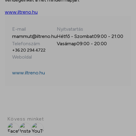
www.iltreno.hu
E-mail
Nyitvatartás
mammut@iltreno.hu
Hétfő - Szombat
09:00
-
21:00
Telefonszám
Vasárnap
09:00
-
20:00
+36 20 294 4722
Weboldal
www.iltreno.hu
Kövess minket
Facebook
Instagram
YouTube