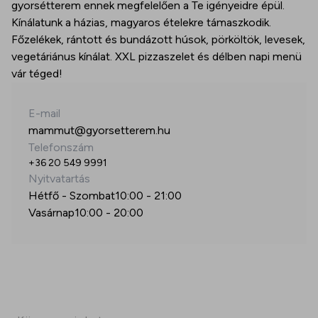
gyorsétterem ennek megfelelően a Te igényeidre épül.
Kínálatunk a házias, magyaros ételekre támaszkodik.
Főzelékek, rántott és bundázott húsok, pörköltök, levesek,
vegetáriánus kínálat. XXL pizzaszelet és délben napi menü
vár téged!
E-mail
mammut@gyorsetterem.hu
Telefonszám
+36 20 549 9991
Nyitvatartás
Hétfő - Szombat
10:00
-
21:00
Vasárnap
10:00
-
20:00