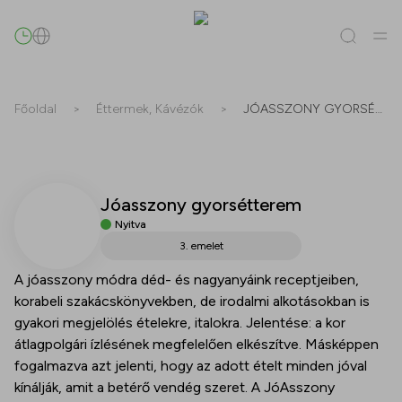
Keresés
Főoldal
>
Éttermek, Kávézók
>
JÓASSZONY GYORSÉTTEREM
Mind
(
0
)
Bérlők
(
0
)
Ajánlatok
(
0
)
Események
(
0
)
Jóasszony gyorsétterem
Bérlők
Nyitva
Ajánlatok
3. emelet
A jóasszony módra déd- és nagyanyáink receptjeiben,
Események
korabeli szakácskönyvekben, de irodalmi alkotásokban is
gyakori megjelölés ételekre, italokra. Jelentése: a kor
átlagpolgári ízlésének megfelelően elkészítve. Másképpen
fogalmazva azt jelenti, hogy az adott ételt minden jóval
kínálják, amit a betérő vendég szeret. A JóAsszony